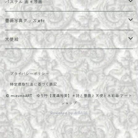
詩画ポストカード
パステル 画＊原画
額装パステル 画＊原画
薔薇写真グッズ,etc
薔薇写真
天使絵
メッセージカード・セット
油絵
プライバシーポリシー
ちっちゃい天使
特定商取引法に基づく表記
微笑む天使
© mizunoART ゆり呼【渡邉裕美】＊詩と薔薇と天使と水彩画 アート
ショップ
Powered by
複製画
ポストカード