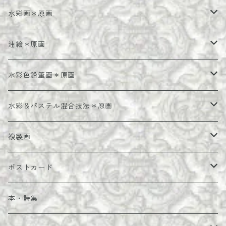
水彩画＊原画
額装水彩画＊原画
油絵＊原画
額装油絵＊原画
水彩色鉛筆画＊原画
額装水彩色鉛筆画＊原画
水彩＆パステル混合技法＊原画
額装水彩＆パステル混合技法＊原画
複製画
複製画＊シート
ポストカード
額装複製画
ポストカード＊セット
本・詩集