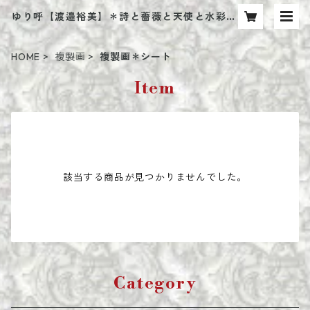
ゆり呼【渡邉裕美】＊詩と薔薇と天使と水彩画
＊ アートショップ
HOME
複製画
複製画＊シート
Item
該当する商品が見つかりませんでした。
Category