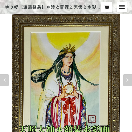
ゆり呼【渡邉裕美】＊詩と薔薇と天使と水彩画
＊ アートショップ