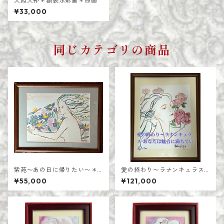
天照大神＊額装水彩画＊原画
¥33,000
同じカテゴリの商品
紫苑〜あの日に帰りたい〜＊
愛の終わり〜ラナンキュラス-
水彩画・原画F6号
あなたは魅力に満ちている-〜
¥55,000
¥121,000
＊額装水彩画・原画