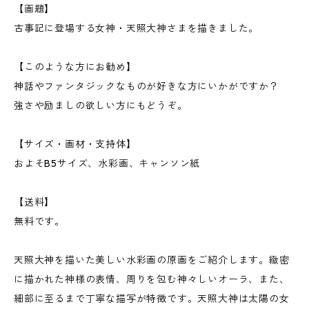
【画題】
古事記に登場する女神・天照大神さまを描きました。
【このような方にお勧め】
神話やファンタジックなものが好きな方にいかがですか？
強さや励ましの欲しい方にもどうぞ。
【サイズ・画材・支持体】
およそB5サイズ、水彩画、キャンソン紙
【送料】
無料です。
天照大神を描いた美しい水彩画の原画をご紹介します。緻密
に描かれた神様の表情、周りを包む神々しいオーラ、また、
細部に至るまで丁寧な描写が特徴です。天照大神は太陽の女