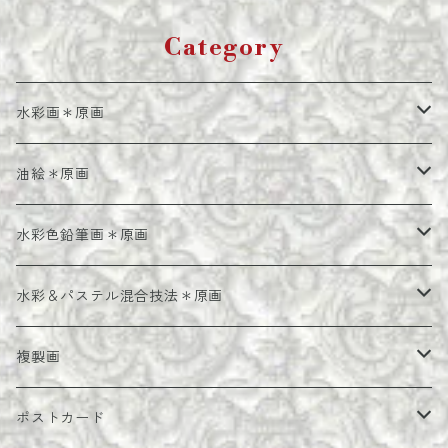
Category
水彩画＊原画
額装水彩画＊原画
油絵＊原画
額装油絵＊原画
水彩色鉛筆画＊原画
額装水彩色鉛筆画＊原画
水彩＆パステル混合技法＊原画
額装水彩＆パステル混合技法＊原画
複製画
複製画＊シート
ポストカード