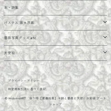
額装複製画
ポストカード＊セット
本・詩集
詩画ポストカード
パステル 画＊原画
額装パステル 画＊原画
薔薇写真グッズ,etc
薔薇写真
天使絵
メッセージカード・セット
油絵
プライバシーポリシー
ちっちゃい天使
特定商取引法に基づく表記
微笑む天使
© mizunoART ゆり呼【渡邉裕美】＊詩と薔薇と天使と水彩画 アート
ショップ