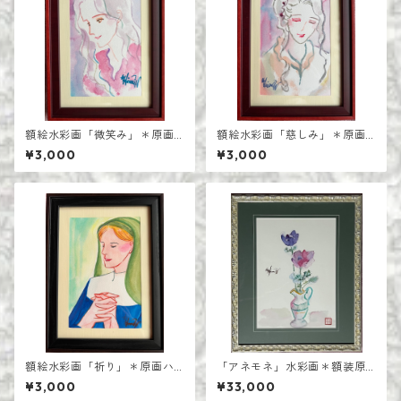
額絵水彩画「微笑み」＊原画
額絵水彩画「慈しみ」＊原画
ハガキサイズ
ハガキサイズ
¥3,000
¥3,000
額絵水彩画「祈り」＊原画ハ
「アネモネ」水彩画＊額装原
ガキサイズ
画＊F4号
¥3,000
¥33,000