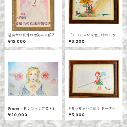
薔薇色の真珠の微笑み＊額入
「ちっちゃい天使、晴れにな
り水彩画＊原画
あれ♪」＊はがきサイズ＊額
¥15,000
¥3,000
装原画
Prayer～祈りのマリア像＊B3
#ちっちゃい天使 シリーズ＊
判水彩色鉛筆画＊木製パネル
「境界線」＊はがきサイズ＊
¥20,000
¥3,000
張り
額装原画